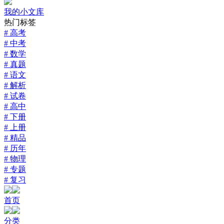
我的小文库
热门标签
# 高考
# 中考
# 数学
# 真题
# 语文
# 解析
# 试卷
# 高中
# 下册
# 上册
# 精品
# 历年
# 物理
# 专题
# 复习
首页
分类